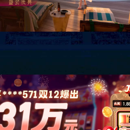
地址：江西省南昌
电话：0898-0898089
邮编：000000
邮箱：admin@youweb.