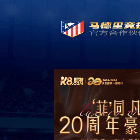
网站首页
关于我们
关于我们
为你提供最优品质产品